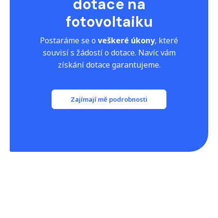
dotace na
fotovoltaiku
Postaráme se o
veškeré úkony
, které
souvisí s žádostí o dotace. Navíc vám
získání dotace garantujeme.
Zajímají mě podrobnosti