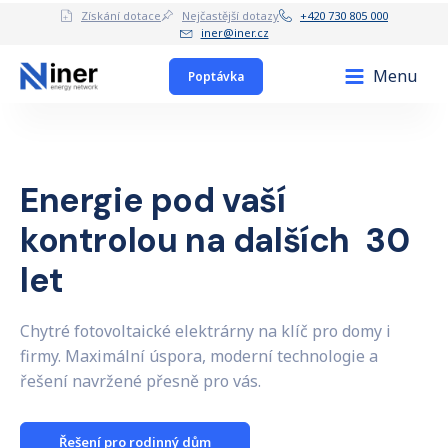
Získání dotace
Nejčastější dotazy
+420 730 805 000
iner@iner.cz
Menu
Poptávka
Energie pod vaší
kontrolou na dalších 30
let
Chytré fotovoltaické elektrárny na klíč pro domy i
firmy. Maximální úspora, moderní technologie a
řešení navržené přesně pro vás.
Řešení pro rodinný dům